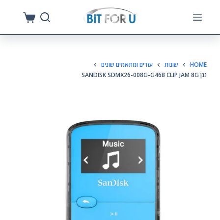
S
k
i
p
HOME
שונות
עזרים ומתאמים שונים
t
נגן SANDISK SDMX26-008G-G46B CLIP JAM 8G
o
c
o
n
t
e
n
t