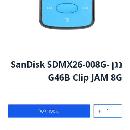
נגן SanDisk SDMX26-008G-
G46B Clip JAM 8G
כמות
הוספה לסל
של
נגן
SanDisk