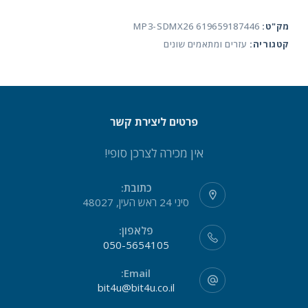
SDMX26-
מק"ט:
619659187446 MP3-SDMX26
008G-
קטגוריה:
עזרים ומתאמים שונים
G46B
Clip
JAM
8G
פרטים ליצירת קשר
אין מכירה לצרכן סופי!
כתובת:
סיני 24 ראש העין, 48027
פלאפון:
050-5654105
Email:
bit4u@bit4u.co.il