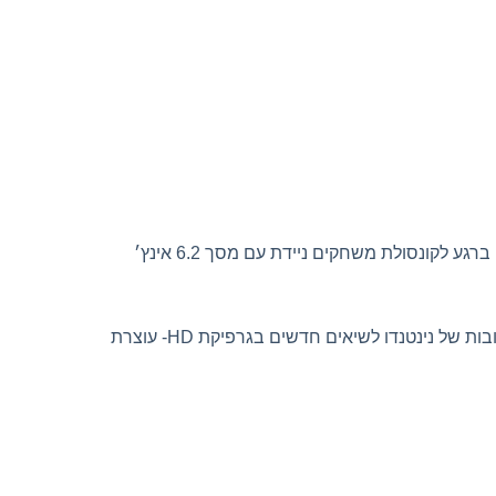
היא קונסולת משחקים ביתית פורצת דרך. לא רק שהיא מתחברת למסך הטלויזיה שלכם בבית, היא משתנה ברגע לקונסולת משחקים ניידת עם מסך 6.2 אינץ׳
בות של נינטנדו לשיאים חדשים בגרפיקת
-HD
עוצרת