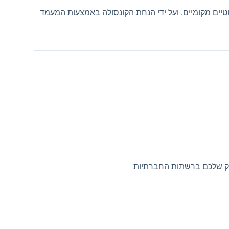
ים. ניתן לחבר עד 8 קונסולות למשחקים אלחוטיים מקומיים. ועל ידי הנחת הקונסולה באמצעות המעמד
חק שלכם ברשתות החברתיות