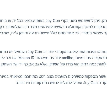
ק. ניתן להשתמש בשני בקרי
Joy-Con
באופן עצמאי בכל יד, או בי
י הבקרים למסך הקונסולה הראשית לשימוש במצב נייד, או להעביר 
צמאי בנפרד, וכל אחד מהם כולל חיישני תנועה וחיישן ג׳ירו, שמבי
ות שהופכות אותו לאינטראקטיבי יותר. ב
Joy-Con-
השמאלי יש כפתור
טראקציה עם דמויות
amiibo,
יחד עם מצלמת
‘Motion IR’
שיכולה לזה
לזהות כמה רחוק הוא מידו של השחקן, אלא גם אם כף ידו של השחקן ה
שר מספקות למשחקים תואמים מצב רטט מתוחכם ומציאותי במיוחד 
קר ה
-Joy-Con
ואפילו להצליח לנחש כמה קוביות היו בכוס
.