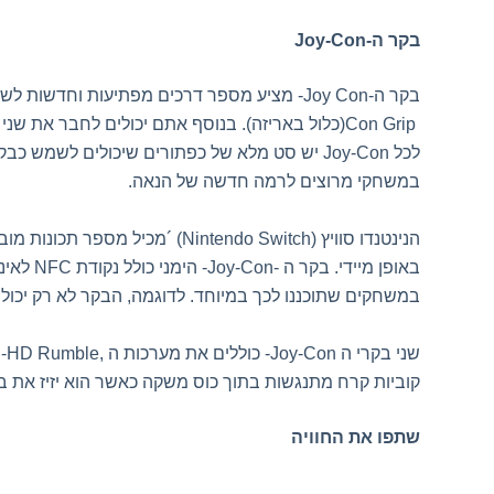
בקר ה
Joy-Con-
בקר ה
-Joy Con-
מציע מספר דרכים מפתיעות וחדשות לשח
Con Grip
(כלול באריזה). בנוסף אתם יכולים לחבר את שנ
לכל
Joy-Con
יש סט מלא של כפתורים שיכולים לשמש כבקר ע
במשחקי מרוצים לרמה חדשה של הנאה
.
הנינטנדו סוויץ
´ (Nintendo Switch)
מכיל מספר תכונות מובנ
באופן מיידי. בקר ה
-Joy-Con-
הימני כולל נקודת
NFC
לאינ
במשחקים שתוכננו לכך במיוחד. לדוגמה, הבקר לא רק יכול 
שני בקרי ה
-Joy-Con
כוללים את מערכות ה
-HD Rumble,
א
קוביות קרח מתנגשות בתוך כוס משקה כאשר הוא יזיז את ב
שתפו את החוויה