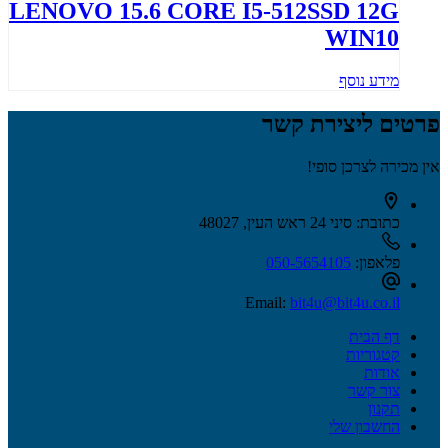
LENOVO 15.6 CORE I5-512SSD 12G
WIN10
מידע נוסף
פרטים ליצירת קשר
אין מכירה לצרכן סופי!
כתובת:
סיני 24 ראש העין, 48027
פלאפון:
050-5654105
Email:
bit4u@bit4u.co.il
דף הבית
קטגוריות
אודות
צור קשר
תקנון
החשבון שלי