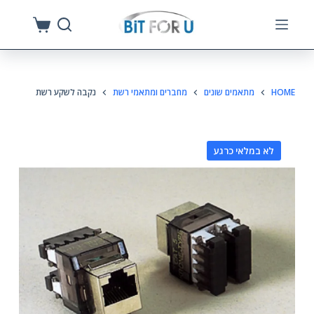
S
k
i
p
HOME
מתאמים שונים
מחברים ומתאמי רשת
נקבה לשקע רשת
t
o
c
לא במלאי כרגע
o
n
t
e
n
t