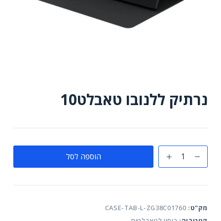
נרתיק ללנובו טאבלט10
כמות
הוספה לסל
של
נרתיק
ללנובו
טאבלט10
מק"ט:
CASE-TAB-L-ZG38C01760
קטגוריה:
כיסוי לטאבלטים