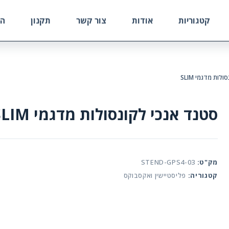
קטגוריות
אודות
צור קשר
תקנון
הח
לות מדגמי SLIM
סטנד אנכי לקונסולות מדגמי SLIM
מק"ט:
STEND-GPS4-03
קטגוריה:
פליסטיישין ואקסבוקס