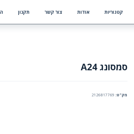
קטגוריות
אודות
צור קשר
תקנון
הח
סמסונג A24
מק"ט:
2126817769