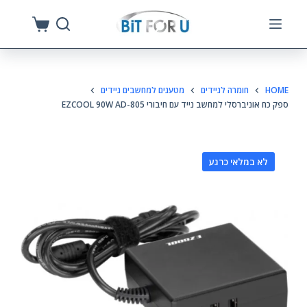
S
k
i
p
HOME
חומרה לניידים
מטענים למחשבים ניידים
t
ספק כח אוניברסלי למחשב נייד עם חיבורי EZCOOL 90W AD-805
o
c
o
לא במלאי כרגע
n
t
e
n
t