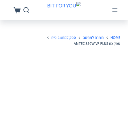
S
k
i
p
HOME
חומרה למחשב
ספק למחשב נייח
t
ספק כח ANTEC 850W VP PLUS
o
c
o
n
t
e
n
t