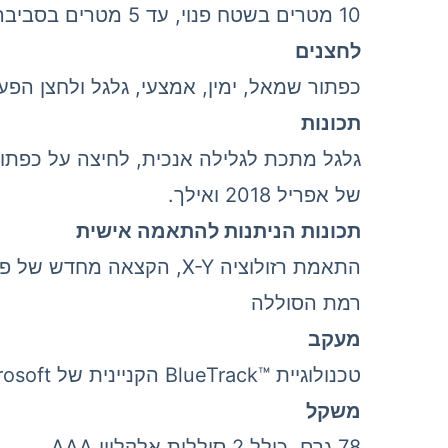
10 מטרים בשטח פנוי, עד 5 מטרים בסביבה משרדית אופיינית
לחצנים
כפתור שמאל, ימין, אמצעי, גלגל ולחצן הפ
תכונות
של אפריל 2018 ואילך.
תכונות הניתנות להתאמה אישית
התאמת רזולוציה X-Y, הקצ
רמת הסוללה
מעקב
טכנולוגיית BlueTrack™‎ הקניינית של Microsoft‏, תאימות ל-Windows 10/8.1
משקל
78 גרם, כולל 2 סוללות אלקליין AAA