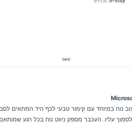
קטגוריה:
עכברים
תיאור
לוטות' איכותי מבית Microsoft בעיצוב נוח במיוחד עם קימור טבעי לכף 
מוך עליו. העכבר מספק ניווט נוח בכל רגע שמותאם 