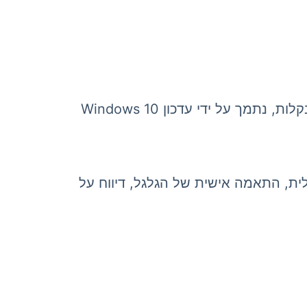
גלגל מתכת לגלילה אנכית, לחיצה על כפתור הגלגל, 'התאמה זריזה' כדי להתאים עכבר למחשב בקלות, נתמך על ידי עדכון Windows 10
ה שמאלית, התאמה אישית של הגלגל, דיווח על