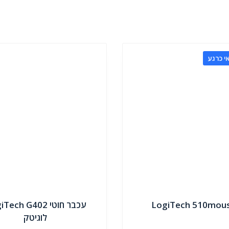
י כרגע
LogiTech 510mou
עכבר חוטי ech G402
לוגיטק