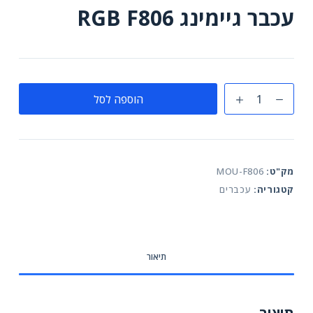
עכבר גיימינג RGB F806
כמות
הוספה לסל
של
עכבר
גיימינג
RGB
מק"ט:
MOU-F806
F806
קטגוריה:
עכברים
תיאור