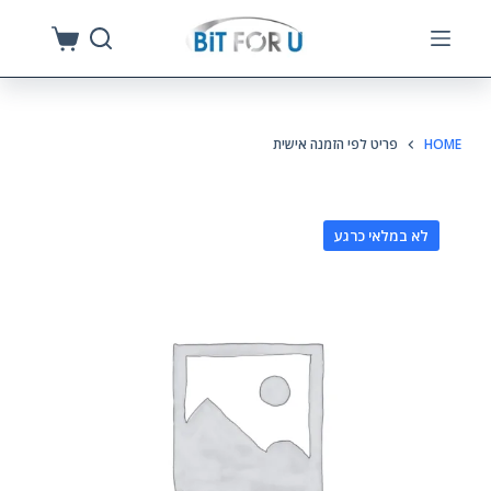
S
k
i
p
HOME
פריט לפי הזמנה אישית
t
o
c
לא במלאי כרגע
o
n
t
e
n
t