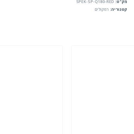
גיניוס
מק"ט:
SPEK-SP-Q180-RED
SP-
קטגוריה:
רמקולים
Q180
P
בצבע
אדום