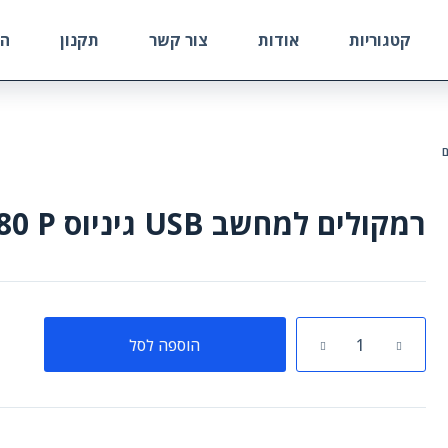
קטגוריות
אודות
צור קשר
תקנון
הח
רמקולים למחשב USB גיניוס SP-Q180 P בצבע אדום
כמות
הוספה לסל
של
רמקולים
למחשב
USB