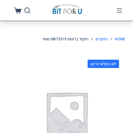
S
k
i
p
HOME
רמקולים
רמקול בלוטוס MBTS919 שחור
t
o
c
לא במלאי כרגע
o
n
t
e
n
t