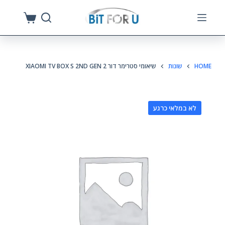
S
k
i
p
HOME
שונות
שיאומי סטרימר דור 2 XIAOMI TV BOX S 2ND GEN
t
o
c
לא במלאי כרגע
o
n
t
e
n
t