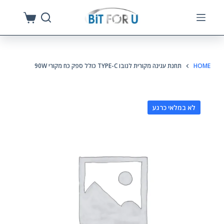
S
k
i
p
HOME
תחנת עגינה מקורית לנובו TYPE-C כולל ספק כח מקורי 90W
t
o
c
לא במלאי כרגע
o
n
t
e
n
t