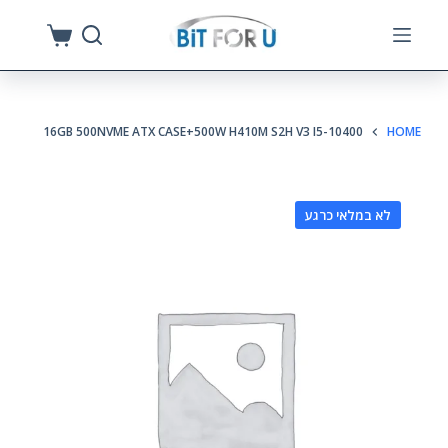
S
k
i
p
16GB 500NVME ATX CASE+500W H410M S2H V3 I5-10400
HOME
t
o
c
לא במלאי כרגע
o
n
t
e
n
t