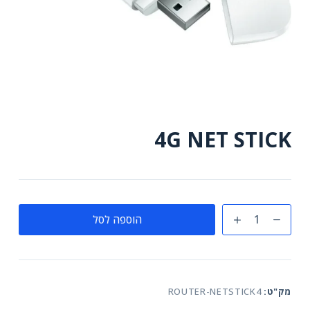
4G NET STICK
כמות
הוספה לסל
של
4G
NET
STICK
מק"ט:
ROUTER-NETSTICK4