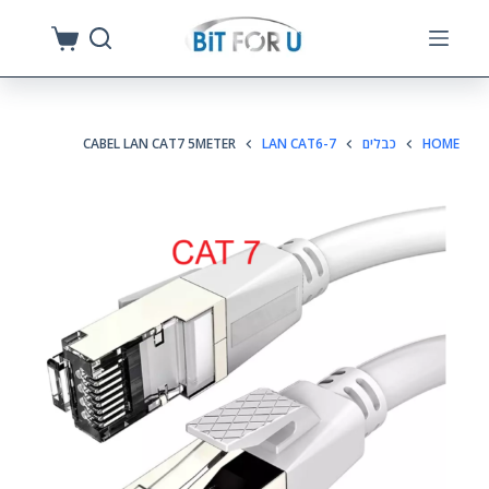
S
k
i
p
HOME
כבלים
LAN CAT6-7
CABEL LAN CAT7 5METER
t
o
c
o
n
t
e
n
t