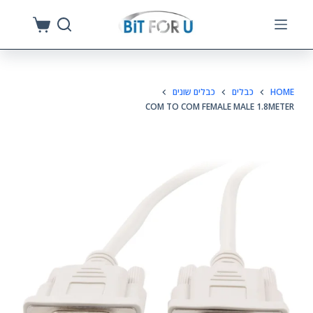
S
k
i
p
HOME
כבלים
כבלים שונים
t
COM TO COM FEMALE MALE 1.8METER
o
c
o
n
t
e
n
t