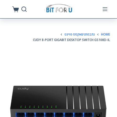
S
k
i
p
HOME
נתבמתגיםאקסס פויינט
t
CUDY 8-PORT GIGABIT DESKTOP SWITCH GS108D-IL
o
c
o
n
t
e
n
t