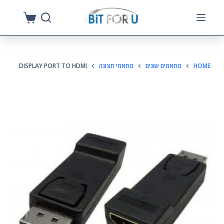
S
k
i
p
HOME
מתאמים שונים
מתאמי תצוגה
DISPLAY PORT TO HDMI
t
o
c
o
n
t
e
n
t