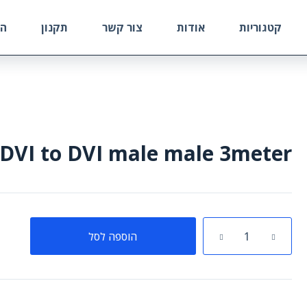
קטגוריות
אודות
צור קשר
תקנון
הח
DVI to DVI male male 3meter
כמות
הוספה לסל
של
DVI
to
DVI