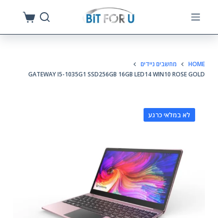
S
k
i
p
HOME
מחשבים ניידים
t
GATEWAY I5-1035G1 SSD256GB 16GB LED14 WIN10 ROSE GOLD
o
c
o
לא במלאי כרגע
n
t
e
n
t