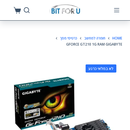
S
k
i
p
HOME
חומרה למחשב
כרטיסי מסך
t
GFORCE GT210 1G RAM GIGABYTE
o
c
o
לא במלאי כרגע
n
t
e
n
t