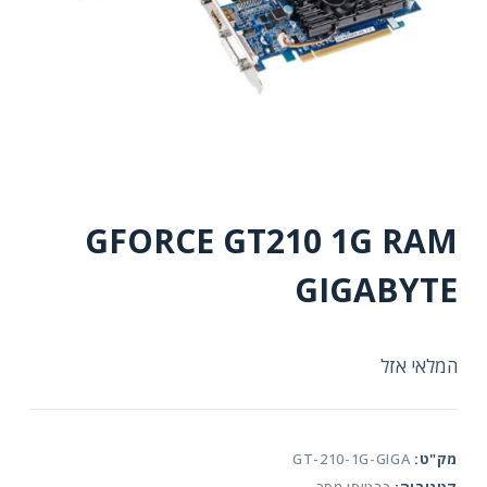
GFORCE GT210 1G RAM
GIGABYTE
המלאי אזל
מק"ט:
GT-210-1G-GIGA