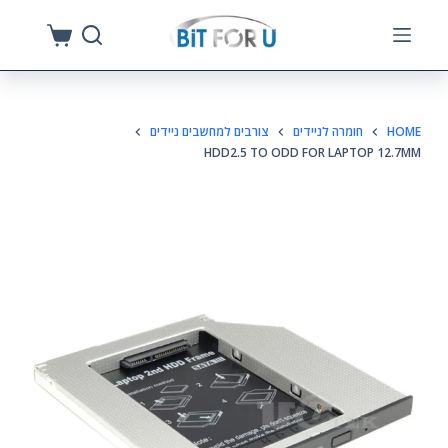
S
k
i
p
HOME
חומרה לניידים
צורבים למחשבים ניידים
t
HDD2.5 TO ODD FOR LAPTOP 12.7MM
o
c
o
n
t
e
n
t