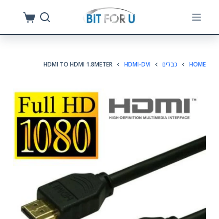
S
k
i
p
HOME
כבלים
HDMI-DVI
HDMI TO HDMI 1.8METER
t
o
c
o
n
t
e
n
t