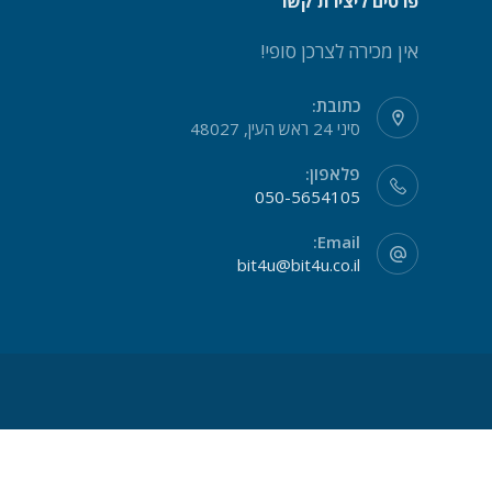
פרטים ליצירת קשר
אין מכירה לצרכן סופי!
כתובת:
סיני 24 ראש העין, 48027
פלאפון:
050-5654105
Email:
bit4u@bit4u.co.il
אנו משתמשים בקובצי Cookie כדי להבטיח שאנו נותנים לך את החוויה הטובה ביותר באתר שלנו.