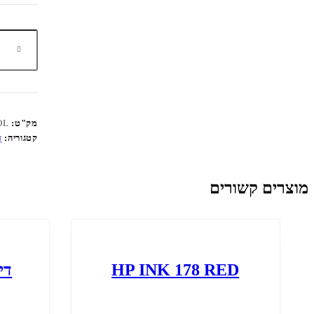
כמות
של
INK
511
CANON
COLOR
מק"ט:
OL
קטגוריה:
ד
מוצרים קשורים
HP INK 178 RED