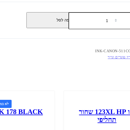
הוספה לסל
INK-CANON-511C
יו טונרים ונייר
לא במל
דיו 123XL HP שחור
K 178 BLACK
תחליפי