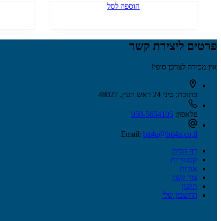
הוספה לסל
פרטים ליצירת קשר
אין מכירה לצרכן סופי!
כתובת:
סיני 24 ראש העין, 48027
פלאפון:
050-5654105
Email:
bit4u@bit4u.co.il
דף הבית
קטגוריות
אודות
צור קשר
תקנון
החשבון שלי