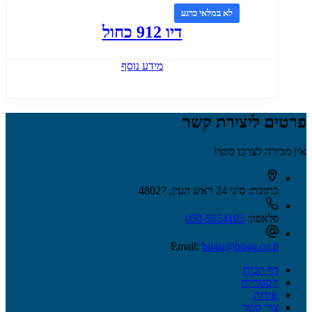
לא במלאי כרגע
דיו 912 כחול
מידע נוסף
פרטים ליצירת קשר
אין מכירה לצרכן סופי!
כתובת:
סיני 24 ראש העין, 48027
פלאפון:
050-5654105
Email:
bit4u@bit4u.co.il
דף הבית
קטגוריות
אודות
צור קשר