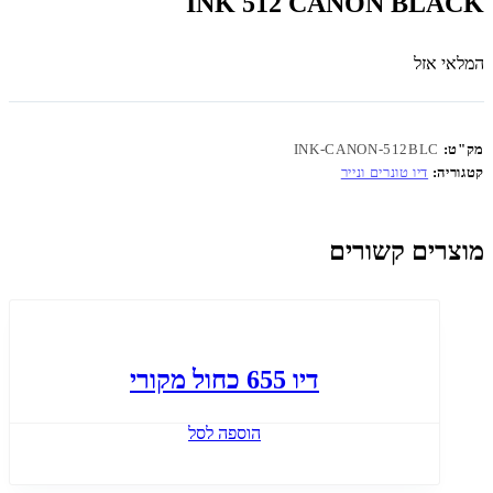
INK 512 CANON BLACK
המלאי אזל
מק"ט:
INK-CANON-512BLC
קטגוריה:
דיו טונרים ונייר
מוצרים קשורים
דיו 655 כחול מקורי
הוספה לסל