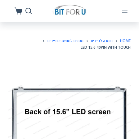
S
k
i
p
HOME
חומרה לניידים
מסכים למחשבים ניידים
t
LED 15.6 40PIN WITH TOUCH
o
c
o
n
t
e
n
t