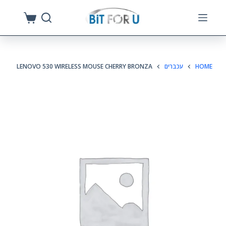
S
k
i
p
HOME
עכברים
LENOVO 530 WIRELESS MOUSE CHERRY BRONZA
t
o
c
o
n
t
e
n
t