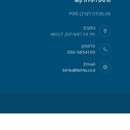
פרטים ליצירת קשר
אין מכירה לצרכן סופי!
כתובת:
סיני 24 ראש העין, 48027
פלאפון:
050-5654105
Email:
bit4u@bit4u.co.il
אנו משתמשים בקובצי Cookie כדי להבטיח שאנו נותנים לך את החוויה הטובה ביותר באתר שלנו.