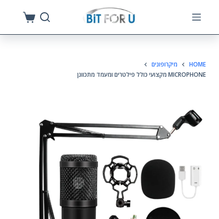
S
k
i
p
HOME
מיקרופונים
t
MICROPHONE מקצועי כולל פילטרים ומעמד מתכוונן
o
c
o
n
t
e
n
t