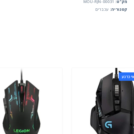
מנטה
מק"ט:
MOU-RJN-00031
קטגוריה:
עכברים
י כרגע