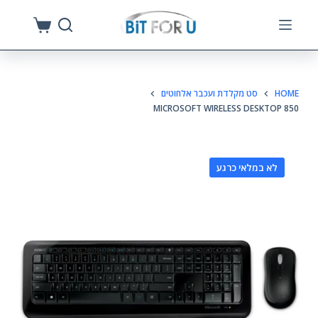
S
k
i
p
HOME
סט מקלדת ועכבר אלחוטים
t
MICROSOFT WIRELESS DESKTOP 850
o
c
o
לא במלאי כרגע
n
t
e
n
t