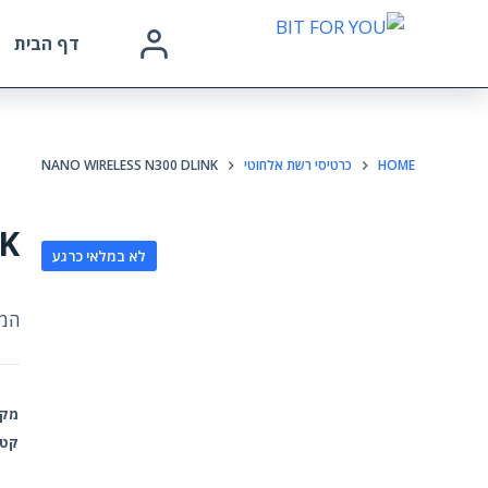
דף הבית
HOME
כרטיסי רשת אלחוטי
NANO WIRELESS N300 DLINK
K
לא במלאי כרגע
המל
מק"
קטג