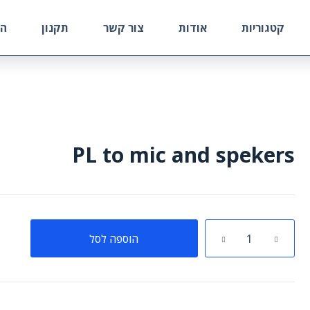
קטגוריות
אודות
צור קשר
תקנון
הח
PL to mic and spekers
כמות
הוספה לסל
של
PL
to
mic