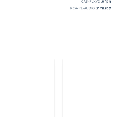
and
מק"ט:
CAB-PLXY2
spekers
קטגוריה:
RCA-PL-AUDIO