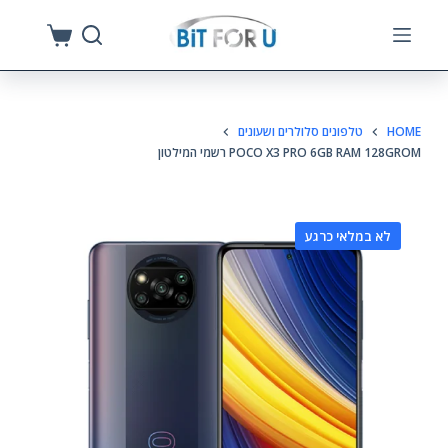
S
k
i
p
HOME
טלפונים סלולרים ושעונים
t
POCO X3 PRO 6GB RAM 128GROM רשמי המילטון
o
c
o
לא במלאי כרגע
n
t
e
n
t