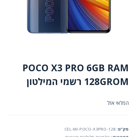
POCO X3 PRO 6GB RAM
128GROM רשמי המילטון
המלאי אזל
מק"ט:
CEL-MI-POCO-X3PRO-128