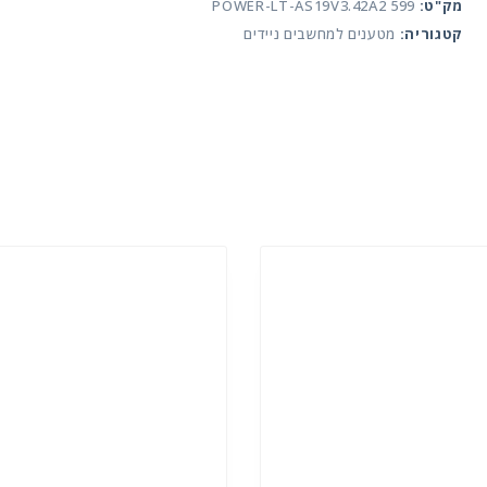
3.42A
מק"ט:
POWER-LT-AS19V3.42A2 599
DC4.0X1.35HOLE
קטגוריה:
מטענים למחשבים ניידים