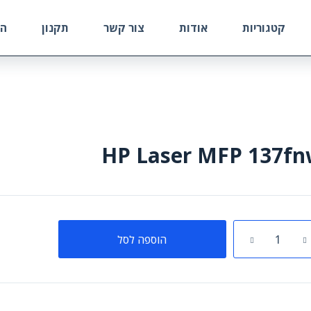
קטגוריות
אודות
צור קשר
תקנון
הח
HP Laser MFP 137f
ת
הוספה לסל
La
M