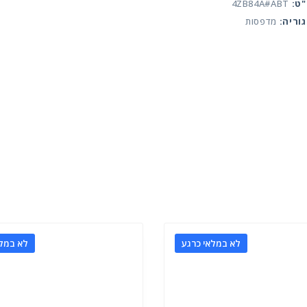
137
ט:
4ZB84A#ABT
וריה:
מדפסות
לא במלאי כרגע
לא במלא