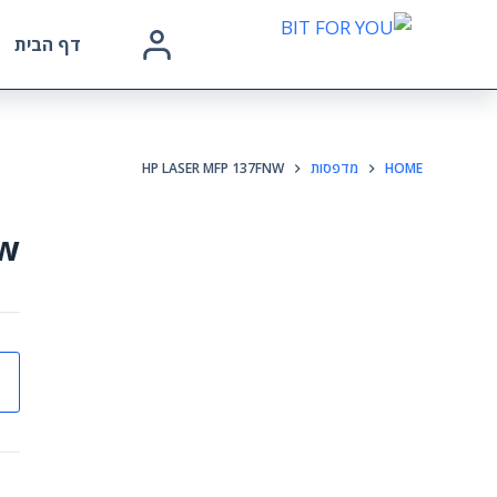
דף הבית
HOME
מדפסות
HP LASER MFP 137FNW
nw
כמו
של
HP
ser
FP