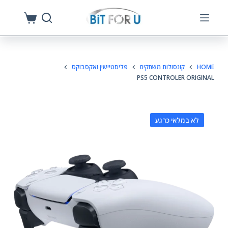
S
k
i
p
HOME
קונסולות משחקים
פליסטיישין ואקסבוקס
t
PS5 CONTROLER ORIGINAL
o
c
o
לא במלאי כרגע
n
t
e
n
t