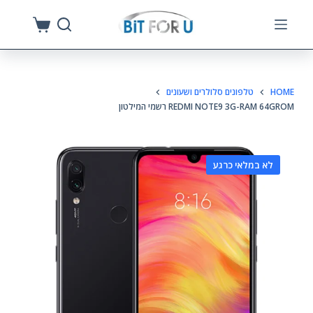
S
k
i
p
HOME
טלפונים סלולרים ושעונים
t
REDMI NOTE9 3G-RAM 64GROM רשמי המילטון
o
c
o
לא במלאי כרגע
n
t
e
n
t