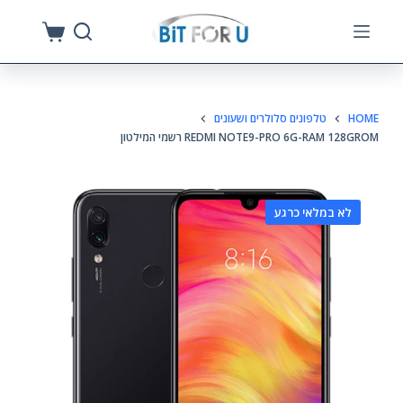
S
k
i
p
HOME
טלפונים סלולרים ושעונים
t
REDMI NOTE9-PRO 6G-RAM 128GROM רשמי המילטון
o
c
o
לא במלאי כרגע
n
t
e
n
t