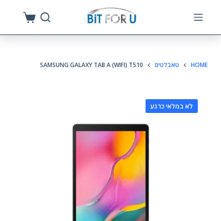
S
k
i
p
HOME
טאבלטים
SAMSUNG GALAXY TAB A (WIFI) T510
t
o
c
לא במלאי כרגע
o
n
t
e
n
t