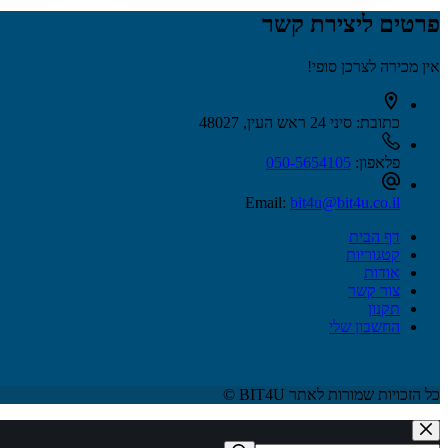
פרטים ליצירת קשר
אין מכירה לצרכן סופי!
כתובת:
סיני 24 ראש העין, 48027
פלאפון:
050-5654105
Email:
bit4u@bit4u.co.il
דף הבית
קטגוריות
אודות
צור קשר
תקנון
החשבון שלי
כל הזכויות שמורות לאתר BIT4U ©