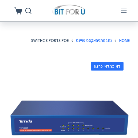
S
k
i
p
HOME
נתבמתגיםאקסס פויינט
SWITHC 8 PORTS POE
t
o
c
לא במלאי כרגע
o
n
t
e
n
t