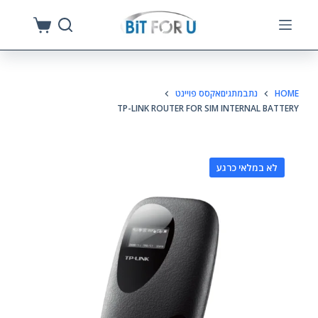
S
k
i
p
HOME
נתבמתגיםאקסס פויינט
t
TP-LINK ROUTER FOR SIM INTERNAL BATTERY
o
c
o
לא במלאי כרגע
n
t
e
n
t