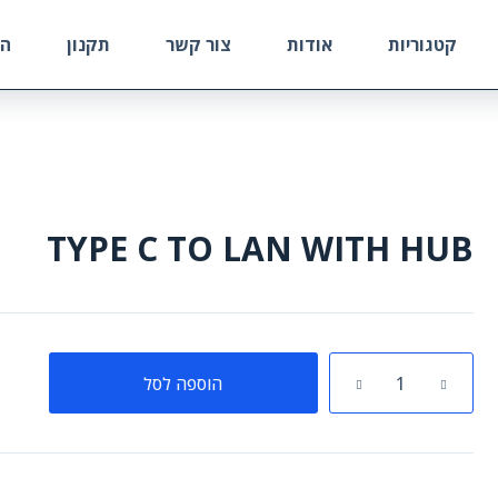
קטגוריות
אודות
צור קשר
תקנון
הח
TYPE C TO LAN WITH HUB
כמות
הוספה לסל
של
TYPE
C
TO