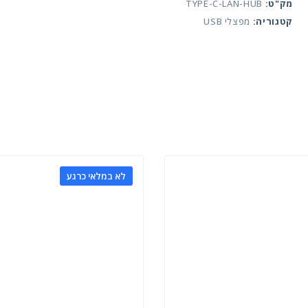
LAN
מק"ט:
TYPE-C-LAN-HUB
WITH
קטגוריה:
מפצלי USB
HUB
לא במלאי כרגע