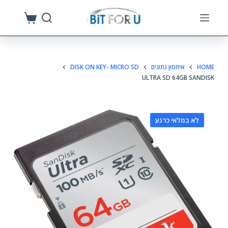
S
k
i
p
HOME
איחסון נתונים
DISK ON KEY- MICRO SD
t
ULTRA SD 64GB SANDISK
o
c
o
לא במלאי כרגע
n
t
e
n
t